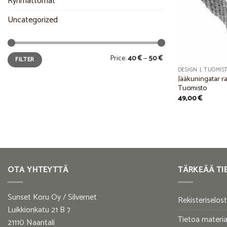
Ryhmättömät
Uncategorized
Min
Max
Price:
40 €
—
50 €
FILTER
price
price
DESIGN J. TUOMIS
Jääkuningatar ra
Tuomisto
49,00
€
OTA YHTEYTTÄ
TÄRKEÄÄ TI
Sunset Koru Oy / Silvernet
Rekisteriselos
Luikkionkatu 21 B 7
Tietoa materia
21110 Naantali