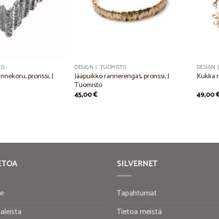
TO
DESIGN J. TUOMISTO
DESIGN 
nnekoru, pronssi, J.
Jääpuikko rannerengas, pronssi, J.
Kukka r
Tuomisto
45,00
€
49,00
ETOA
SILVERNET
te
Tapahtumat
aleista
Tietoa meistä