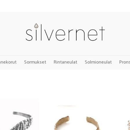
nnekorut
Sormukset
Rintaneulat
Solmioneulat
Pron
Add to
Add to
Wishlist
Wishlist