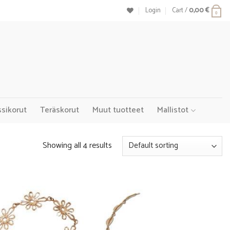
Login
Cart /
0,00
€
0
ssikorut
Teräskorut
Muut tuotteet
Mallistot
Showing all 4 results
Add to
Add to
Wishlist
Wishlist