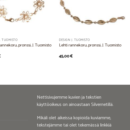
J. TUOMISTO
DESIGN J. TUOMISTO
annekoru, pronssi, J. Tuomisto
Lehti rannekoru, pronssi, J. Tuomisto
€
45,00
€
Nettisivujemme kuvien ja tekstien
käyttöoikeus on ainoastaan Silvernetillä.
Mikäli olet aikeissa kopioida kuviamme,
tekstejämme tai olet tekemässä linkkiä