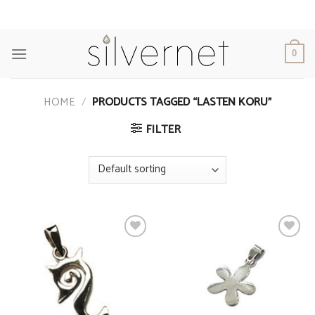
Skip
to
content
0
HOME
/
PRODUCTS TAGGED “LASTEN KORU”
FILTER
Add to
Add to
Wishlist
Wishlist