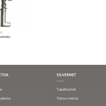
TO
Tuomisto
ETOA
SILVERNET
te
Tapahtumat
aleista
Tietoa meistä