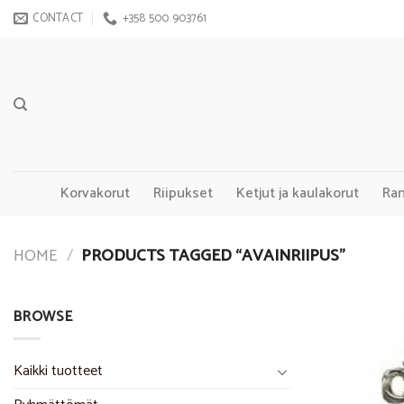
Skip
CONTACT
+358 500 903761
to
content
Korvakorut
Riipukset
Ketjut ja kaulakorut
Ra
HOME
/
PRODUCTS TAGGED “AVAINRIIPUS”
BROWSE
Kaikki tuotteet