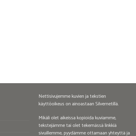
Nettisivujemme kuvien ja tekstien
käyttöoikeus on ainoastaan Silvernetillä.
Mikäli olet aikeissa kopioida kuviamme,
tekstejämme tai olet tekemässä linkkiä
sivuillemme, pyydämme ottamaan yhteyttä ja