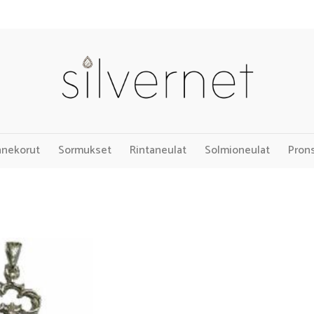
nnekorut
Sormukset
Rintaneulat
Solmioneulat
Pron
Add to
Wishlist