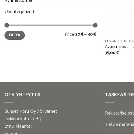
Ryhmättömät
Uncategorized
Min
Max
Price:
30 €
—
40 €
FILTER
price
price
DESIGN J. TUOMIS
Avain riipus, J. 
35,00
€
OTA YHTEYTTÄ
TÄRKEÄÄ TI
Sunset Koru Oy / Silvernet
Rekisteriselos
Luikkionkatu 21 B 7
Tietoa materia
21110 Naantali
Suomi