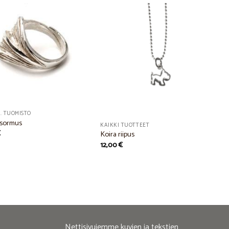
Add to
Add to
Wishlist
Wishlist
J. TUOMISTO
 sormus
KAIKKI TUOTTEET
€
Koira riipus
12,00
€
Nettisivujemme kuvien ja tekstien