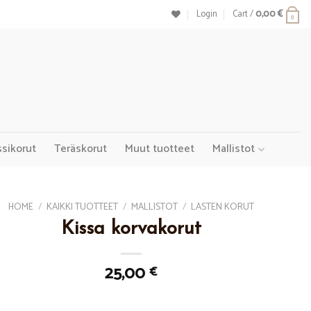
Login
Cart /
0,00
€
0
ssikorut
Teräskorut
Muut tuotteet
Mallistot
HOME
/
KAIKKI TUOTTEET
/
MALLISTOT
/
LASTEN KORUT
Kissa korvakorut
25,00
€