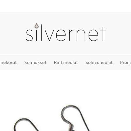
nnekorut
Sormukset
Rintaneulat
Solmioneulat
Pron
Add to
Wishlist