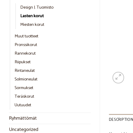
Design J. Tuomisto
Lasten korut
Miesten korut
Muut tuotteet
Pronssikorut
Rannekorut
Riipukset
Rintaneulat
Solmioneulat
Sormukset
Teräskorut
Uutuudet
Ryhmättömät
DESCRIPTIO
Uncategorized