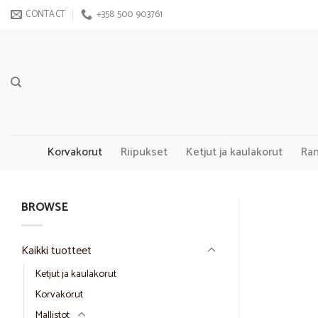
Skip
CONTACT
+358 500 903761
to
content
Korvakorut
Riipukset
Ketjut ja kaulakorut
Ra
BROWSE
Kaikki tuotteet
Ketjut ja kaulakorut
Korvakorut
Mallistot