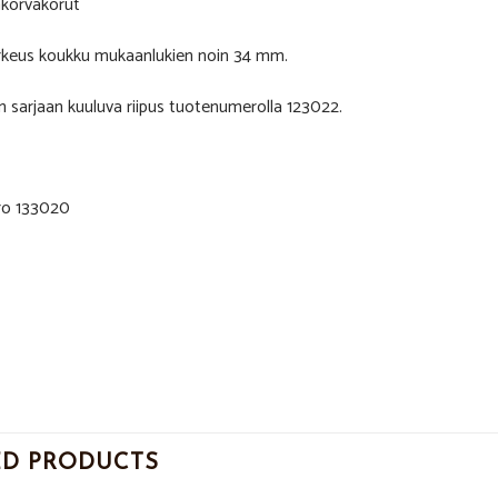
akorvakorut
keus koukku mukaanlukien noin 34 mm.
 sarjaan kuuluva riipus tuotenumerolla 123022.
o 133020
ED PRODUCTS