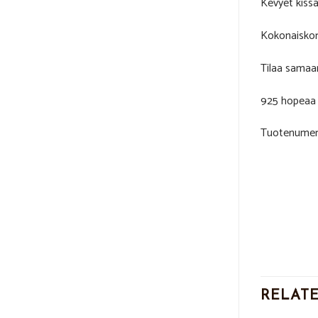
Kevyet kiss
Kokonaiskor
Tilaa samaan
925 hopeaa
Tuotenumer
RELAT