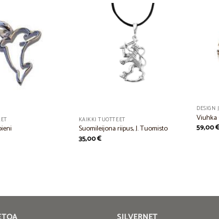
Add to
Add to
Wishlist
Wishlist
DESIGN 
Viuhka
EET
KAIKKI TUOTTEET
59,00
pieni
Suomileijona riipus, J. Tuomisto
35,00
€
ETOA
SILVERNET