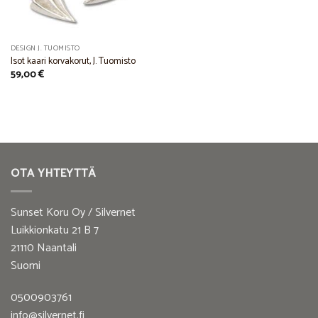
DESIGN J. TUOMISTO
Isot kaari korvakorut, J. Tuomisto
59,00
€
OTA YHTEYTTÄ
Sunset Koru Oy / Silvernet
Luikkionkatu 21 B 7
21110 Naantali
Suomi
0500903761
info@silvernet.fi