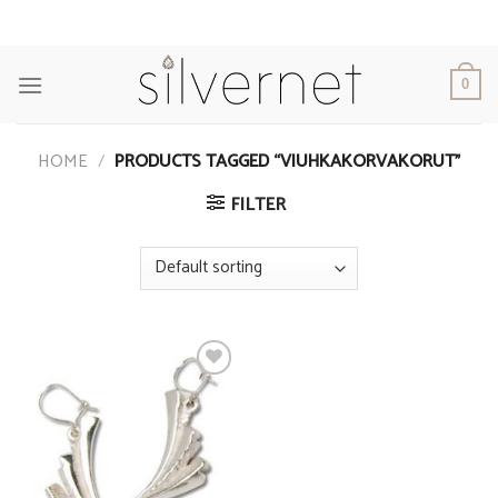
Skip
to
content
0
HOME
/
PRODUCTS TAGGED “VIUHKAKORVAKORUT”
FILTER
Add to
Wishlist