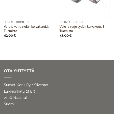
DESIGN J. TUOMISTO
DESIGN J. TUOMISTO
Valo ja varjo sydän korvakorut, J.
Valo ja varjo sydän korvakorut, J.
Tuomisto
Tuomisto
42,00
€
45,00
€
OTA YHTEYTTÄ
Sunset Koru Oy / Silvernet
Luikkionkatu 21 B 7
21110 Naantali
Suomi