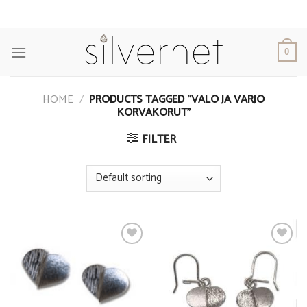
Skip
to
content
0
HOME
/
PRODUCTS TAGGED “VALO JA VARJO
KORVAKORUT”
FILTER
Add to
Add to
Wishlist
Wishlist