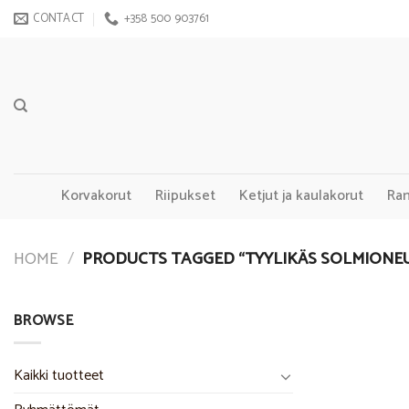
Skip
CONTACT
+358 500 903761
to
content
Korvakorut
Riipukset
Ketjut ja kaulakorut
Ra
HOME
/
PRODUCTS TAGGED “TYYLIKÄS SOLMIONE
BROWSE
Kaikki tuotteet