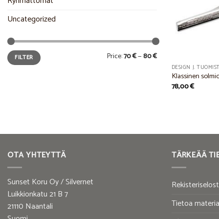
Ryhmättömät
Uncategorized
Min
Max
Price:
70 €
—
80 €
FILTER
price
price
DESIGN J. TUOMIS
Klassinen solmio
78,00
€
OTA YHTEYTTÄ
TÄRKEÄÄ TI
Sunset Koru Oy / Silvernet
Rekisteriselos
Luikkionkatu 21 B 7
Tietoa materia
21110 Naantali
Suomi