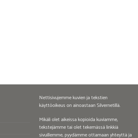
Nettisivujemme kuvien ja tekstien
käyttöoikeus on ainoastaan Silvernetillä.
Mikäli olet aikeissa kopioida kuviamme,
tekstejämme tai olet tekemässä linkkiä
sivuillemme, pyydämme ottamaan yhteyttä ja