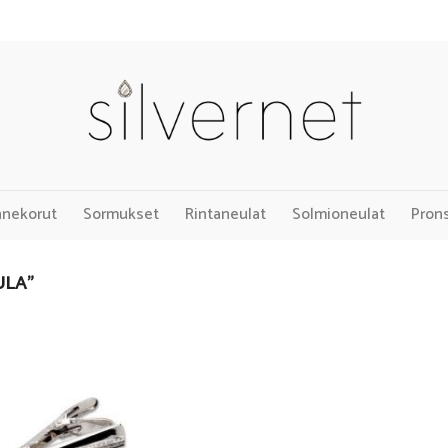
nnekorut
Sormukset
Rintaneulat
Solmioneulat
Pron
ULA”
Add to
Wishlist