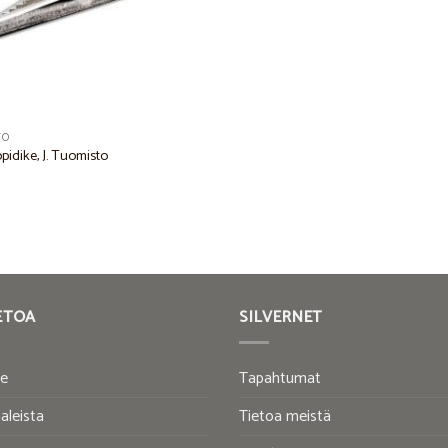
TO
pidike, J. Tuomisto
ETOA
SILVERNET
te
Tapahtumat
aleista
Tietoa meistä