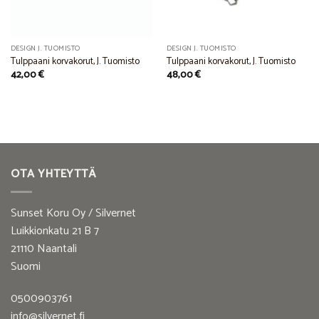
DESIGN J. TUOMISTO
DESIGN J. TUOMISTO
Tulppaani korvakorut, J. Tuomisto
Tulppaani korvakorut, J. Tuomisto
42,00
€
48,00
€
OTA YHTEYTTÄ
Sunset Koru Oy / Silvernet
Luikkionkatu 21 B 7
21110 Naantali
Suomi
0500903761
info@silvernet.fi