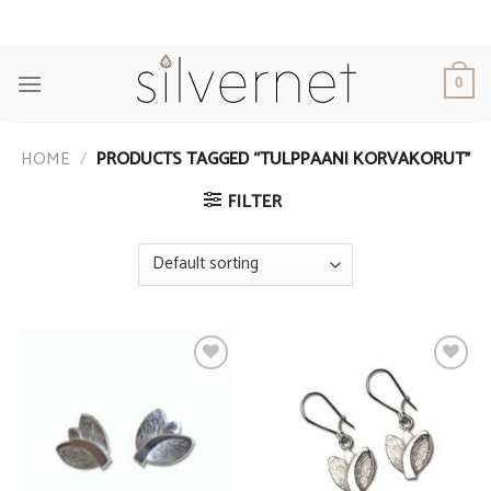
Skip
to
content
0
HOME
/
PRODUCTS TAGGED “TULPPAANI KORVAKORUT”
FILTER
Add to
Add to
Wishlist
Wishlist