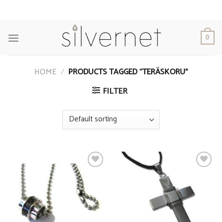
Skip
to
content
0
HOME
/
PRODUCTS TAGGED “TERÄSKORU”
FILTER
Add to
Add to
Wishlist
Wishlist