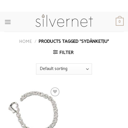
Skip
to
content
0
HOME
/
PRODUCTS TAGGED “SYDÄNKETJU”
FILTER
Add to
Wishlist