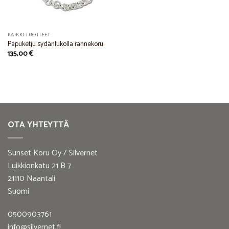
KAIKKI TUOTTEET
Papuketju sydänlukolla rannekoru
135,00
€
OTA YHTEYTTÄ
Sunset Koru Oy / Silvernet
Luikkionkatu 21 B 7
21110 Naantali
Suomi
0500903761
info@silvernet.fi