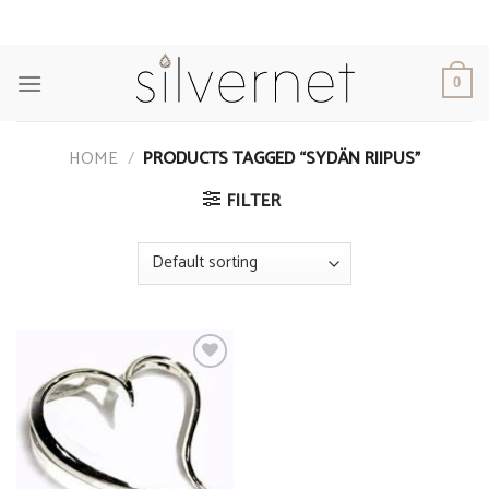
Skip
to
content
0
HOME
/
PRODUCTS TAGGED “SYDÄN RIIPUS”
FILTER
Add to
Wishlist