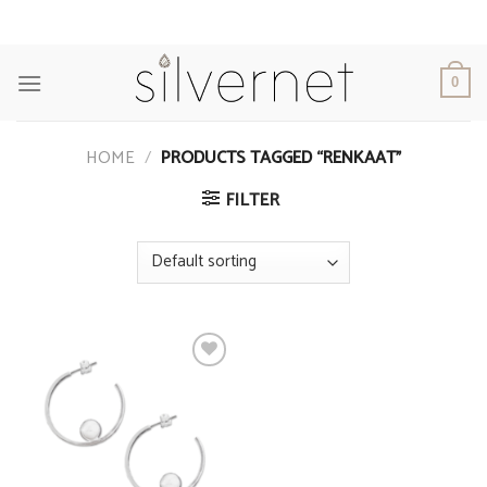
Skip
to
content
0
HOME
/
PRODUCTS TAGGED “RENKAAT”
FILTER
Add to
Wishlist