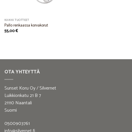
KAIKKI TUOTTEET
Pallo renkaassa korvakorut
55,00
€
OTA YHTEYTTÄ
Sunset Koru Oy / Silvernet
Luikkionkatu 21 B 7
21110 Naantali
Suomi
0500903761
info@silvernet.fi