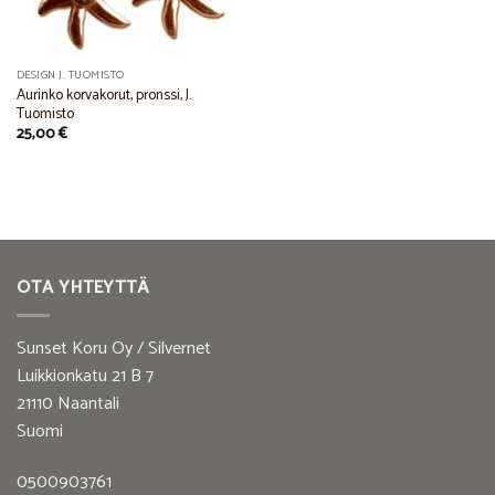
DESIGN J. TUOMISTO
Aurinko korvakorut, pronssi, J.
Tuomisto
25,00
€
OTA YHTEYTTÄ
Sunset Koru Oy / Silvernet
Luikkionkatu 21 B 7
21110 Naantali
Suomi
0500903761