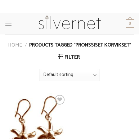
Skip
to
content
0
HOME
/
PRODUCTS TAGGED “PRONSSISET KORVIKSET”
FILTER
Add to
Wishlist