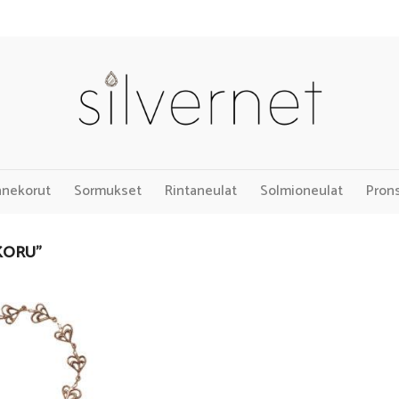
nnekorut
Sormukset
Rintaneulat
Solmioneulat
Pron
KORU”
Add to
Wishlist