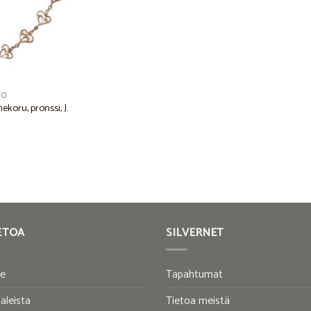
TO
koru, pronssi, J.
ETOA
SILVERNET
te
Tapahtumat
aleista
Tietoa meistä