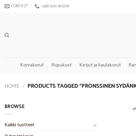
Skip
CONTACT
+358 500 903761
to
content
Korvakorut
Riipukset
Ketjut ja kaulakorut
Ra
HOME
/
PRODUCTS TAGGED “PRONSSINEN SYDÄN
BROWSE
Kaikki tuotteet