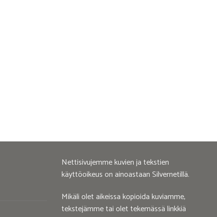
Nettisivujemme kuvien ja tekstien
käyttöoikeus on ainoastaan Silvernetillä.
Mikäli olet aikeissa kopioida kuviamme,
tekstejämme tai olet tekemässä linkkiä