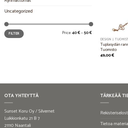
Ryhmättömät
Uncategorized
Min
Max
Price:
40 €
—
50 €
FILTER
price
price
DESIGN J. TUOMIS
Tuplasydän ranne
Tuomisto
49,00
€
OTA YHTEYTTÄ
TÄRKEÄÄ TI
Sunset Koru Oy / Silvernet
Rekisteriselos
Luikkionkatu 21 B 7
Tietoa materia
21110 Naantali