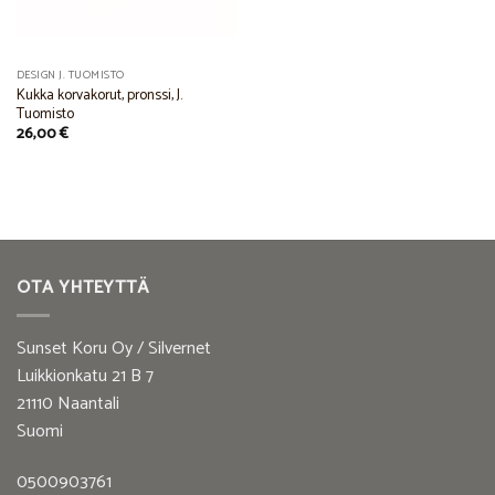
DESIGN J. TUOMISTO
Kukka korvakorut, pronssi, J.
Tuomisto
26,00
€
OTA YHTEYTTÄ
Sunset Koru Oy / Silvernet
Luikkionkatu 21 B 7
21110 Naantali
Suomi
0500903761