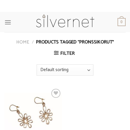
Skip
to
content
0
HOME
/
PRODUCTS TAGGED “PRONSSIKORUT”
FILTER
Add to
Wishlist