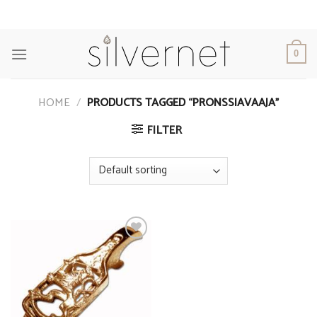
Skip
to
content
0
HOME
/
PRODUCTS TAGGED “PRONSSIAVAAJA”
FILTER
Add to
Wishlist