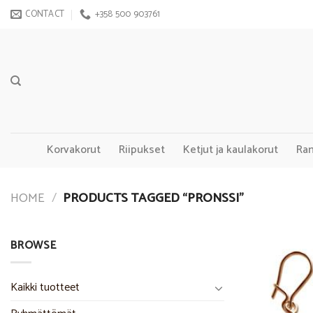
Skip
CONTACT
+358 500 903761
to
content
Korvakorut
Riipukset
Ketjut ja kaulakorut
Ra
HOME
/
PRODUCTS TAGGED “PRONSSI”
BROWSE
Kaikki tuotteet