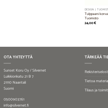
DESIGN J. TUOMIS
Tulppaani korvako
Tuomisto
24,00
€
OTA YHTEYTTÄ
TÄRKEÄÄ TI
Sunset Koru Oy / Silvernet
Rekisteriselos
Luikkionkatu 21 B 7
Tietoa materia
21110 Naantali
Suomi
Tilaus ja toimi
0500903761
info@silvernet.fi