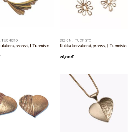
J. TUOMISTO
DESIGN J. TUOMISTO
ulakoru, pronssi, J. Tuomisto
Kukka korvakorut, pronssi, J. Tuomisto
€
26,00
€
Add to
Add to
Wishlist
Wishlist