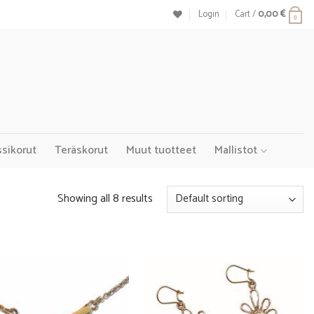
Login
Cart /
0,00
€
0
ssikorut
Teräskorut
Muut tuotteet
Mallistot
Showing all 8 results
Add to
Add to
Wishlist
Wishlist