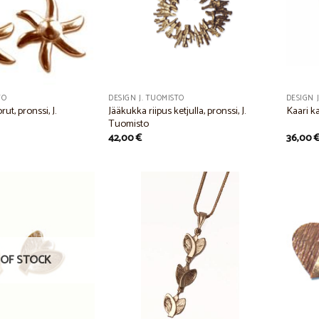
TO
DESIGN J. TUOMISTO
DESIGN 
t, pronssi, J.
Jääkukka riipus ketjulla, pronssi, J.
Kaari ka
Tuomisto
42,00
€
36,00
Add to
Add to
Wishlist
Wishlist
OF STOCK