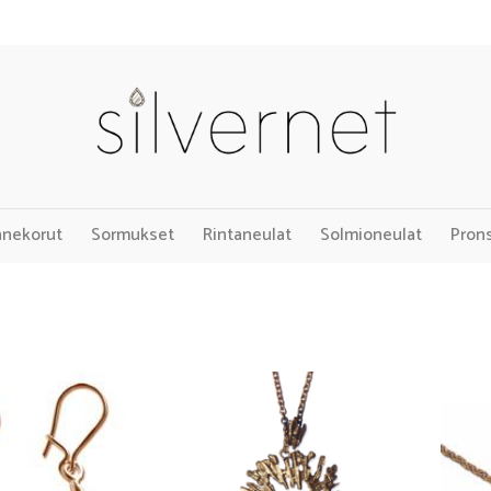
nnekorut
Sormukset
Rintaneulat
Solmioneulat
Pron
Add to
Add to
Wishlist
Wishlist