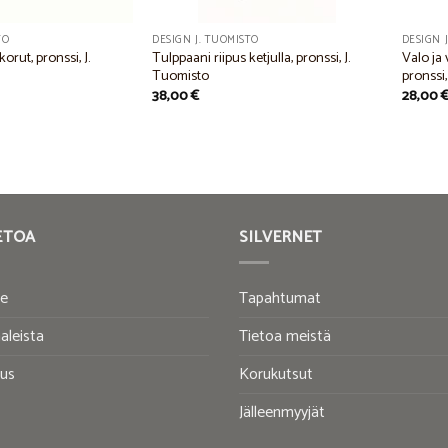
TO
DESIGN J. TUOMISTO
DESIGN 
rut, pronssi, J.
Tulppaani riipus ketjulla, pronssi, J.
Valo ja
Tuomisto
pronssi,
38,00
€
28,00
ETOA
SILVERNET
te
Tapahtumat
aleista
Tietoa meistä
tus
Korukutsut
Jälleenmyyjät