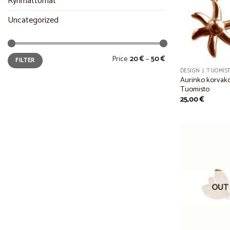
Ryhmättömät
Uncategorized
Min
Max
Price:
20 €
—
50 €
FILTER
price
price
DESIGN J. TUOMIS
Aurinko korvakoru
Tuomisto
25,00
€
OUT 