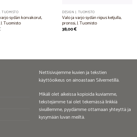
J. TUOMISTO
DESIGN J. TUOMISTO
 varjo sydän korvakorut,
Valo ja varjo sydän riipus ketjulla,
 J. Tuomisto
pronssi, J. Tuomisto
€
38,00
€
Nettisivujemme kuvien ja tekstien
käyttöoikeus on ainoastaan Silvernetillä.
Mikäli olet aikeissa kopioida kuviamme,
tekstejämme tai olet tekemässä linkkiä
sivuillemme, pyydämme ottamaan yhteyttä ja
kysymään luvan meiltä.