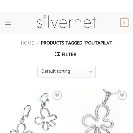
Skip
to
content
0
HOME
/
PRODUCTS TAGGED “POUTAPILVI”
FILTER
Add to
Add to
Wishlist
Wishlist