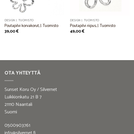
DESIGN J. TUOMISTO
DESIGN J. TUOMISTO
Poutapilvi korvakorut, J. Tuomisto
Poutapilvi riipus, J. Tuomisto
39,00
€
49,00
€
OTA YHTEYTTÄ
Sunset Koru Oy / Silvernet
Luikkionkatu 21 B 7
21110 Naantali
Suomi
0500903761
info@silvernet.fi