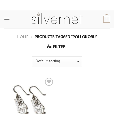
Skip
to
content
0
HOME
/
PRODUCTS TAGGED “PÖLLÖKORU”
FILTER
Add to
Wishlist