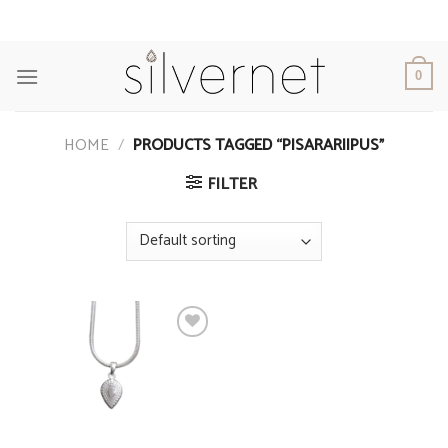
Skip
to
content
0
HOME
/
PRODUCTS TAGGED “PISARARIIPUS”
FILTER
Add to
Wishlist