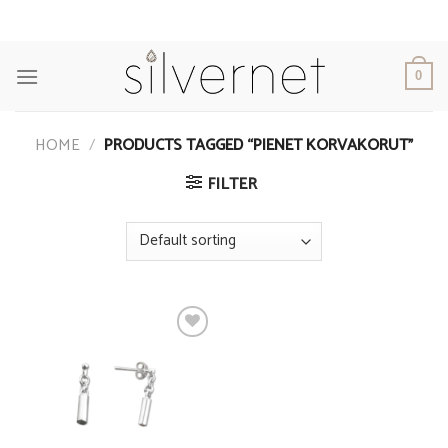
Skip
to
content
0
HOME
/
PRODUCTS TAGGED “PIENET KORVAKORUT”
FILTER
Add to
Wishlist