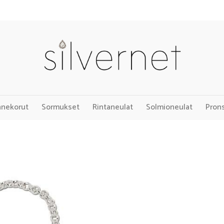
nnekorut
Sormukset
Rintaneulat
Solmioneulat
Pron
Add to
Wishlist