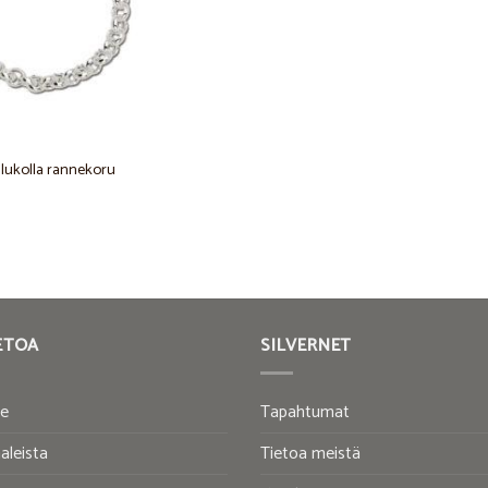
lukolla rannekoru
ETOA
SILVERNET
te
Tapahtumat
aleista
Tietoa meistä