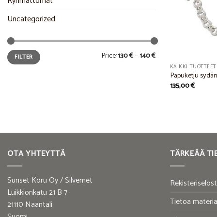
Ryhmättömät
Uncategorized
Min
Max
Price:
130 €
—
140 €
FILTER
price
price
KAIKKI TUOTTEET
Papuketju sydän
135,00
€
OTA YHTEYTTÄ
TÄRKEÄÄ TI
Sunset Koru Oy / Silvernet
Rekisteriselos
Luikkionkatu 21 B 7
Tietoa materia
21110 Naantali
Suomi