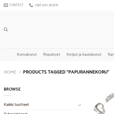
Skip
CONTACT
+358 500 903761
to
content
Korvakorut
Riipukset
Ketjut ja kaulakorut
Ra
HOME
/
PRODUCTS TAGGED “PAPURANNEKORU”
BROWSE
Kaikki tuotteet