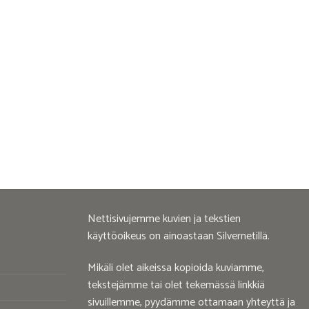
Nettisivujemme kuvien ja tekstien
käyttöoikeus on ainoastaan Silvernetillä.
Mikäli olet aikeissa kopioida kuviamme,
tekstejämme tai olet tekemässä linkkiä
sivuillemme, pyydämme ottamaan yhteyttä ja