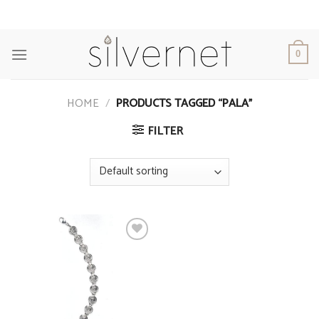
Skip
to
content
0
HOME
/
PRODUCTS TAGGED “PALA”
FILTER
Add to
Wishlist