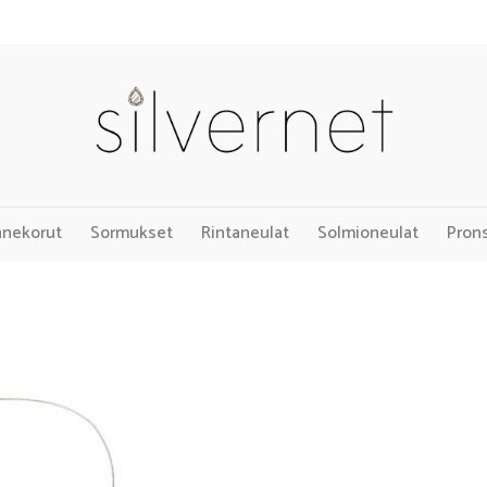
nnekorut
Sormukset
Rintaneulat
Solmioneulat
Pron
Add to
Wishlist