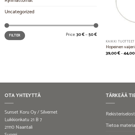
Ryhmättömät
Uncategorized
Min
Max
Price:
30 €
—
50 €
FILTER
price
price
KAIKKI TUOTTEET
Hopeinen vaijeri
39,00
€
–
44,0
OTA YHTEYTTÄ
TÄRKEÄÄ TI
Sunset Koru Oy / Silvernet
Rekisteriselos
Luikkionkatu 21 B 7
Tietoa materia
21110 Naantali
Suomi