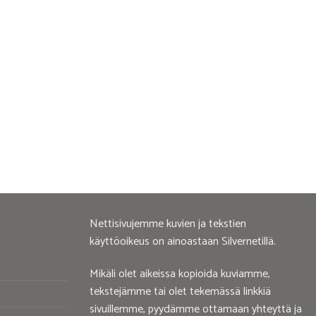
Nettisivujemme kuvien ja tekstien
käyttöoikeus on ainoastaan Silvernetillä.
Mikäli olet aikeissa kopioida kuviamme,
tekstejämme tai olet tekemässä linkkiä
sivuillemme, pyydämme ottamaan yhteyttä ja