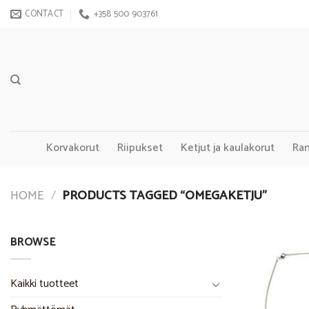
Skip
CONTACT
+358 500 903761
to
content
Korvakorut
Riipukset
Ketjut ja kaulakorut
Ra
HOME
/
PRODUCTS TAGGED “OMEGAKETJU”
BROWSE
Kaikki tuotteet