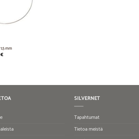
 1,5 mm
Price
0
€
range:
39,00 €
through
44,00 €
ETOA
SILVERNET
te
Tapahtumat
aleista
Tietoa meistä