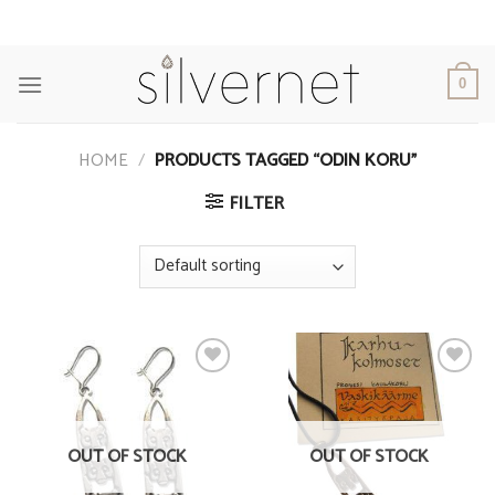
Skip
to
content
0
HOME
/
PRODUCTS TAGGED “ODIN KORU”
FILTER
Add to
Add to
Wishlist
Wishlist
OUT OF STOCK
OUT OF STOCK