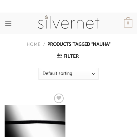
Skip
to
content
0
HOME
/
PRODUCTS TAGGED “NAUHA”
FILTER
Add to
Wishlist