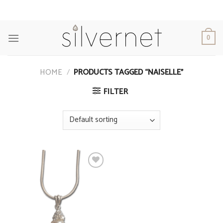
Skip
to
content
0
HOME
/
PRODUCTS TAGGED “NAISELLE”
FILTER
Add to
Wishlist