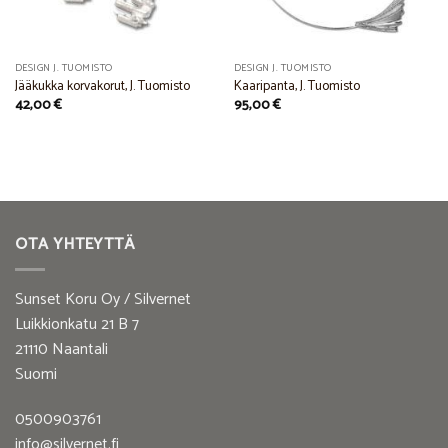
DESIGN J. TUOMISTO
DESIGN J. TUOMISTO
Jääkukka korvakorut, J. Tuomisto
Kaaripanta, J. Tuomisto
42,00
€
95,00
€
OTA YHTEYTTÄ
Sunset Koru Oy / Silvernet
Luikkionkatu 21 B 7
21110 Naantali
Suomi
0500903761
info@silvernet.fi