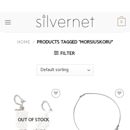
Skip
to
content
0
HOME
/
PRODUCTS TAGGED “MORSIUSKORU”
FILTER
Add to
Add to
Wishlist
Wishlist
OUT OF STOCK