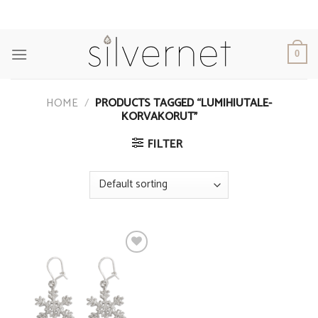
Skip
to
content
0
HOME
/
PRODUCTS TAGGED “LUMIHIUTALE-
KORVAKORUT”
FILTER
Add to
Wishlist