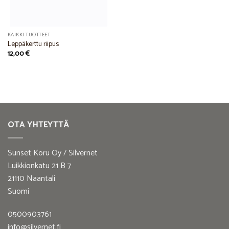
KAIKKI TUOTTEET
Leppäkerttu riipus
12,00
€
OTA YHTEYTTÄ
Sunset Koru Oy / Silvernet
Luikkionkatu 21 B 7
21110 Naantali
Suomi
0500903761
info@silvernet.fi