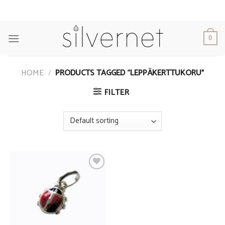
Skip
to
content
0
HOME
/
PRODUCTS TAGGED “LEPPÄKERTTUKORU”
FILTER
Add to
Wishlist