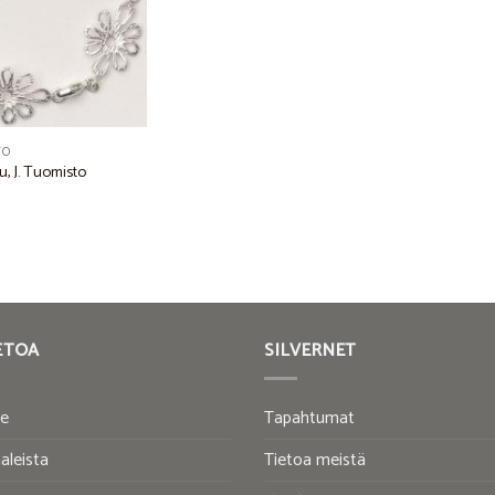
TO
, J. Tuomisto
ETOA
SILVERNET
te
Tapahtumat
aleista
Tietoa meistä