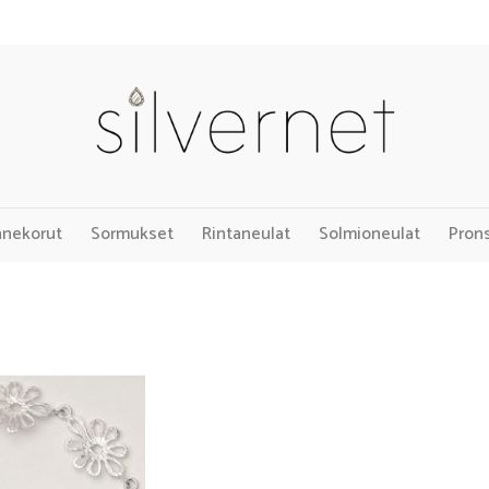
nnekorut
Sormukset
Rintaneulat
Solmioneulat
Pron
Add to
Wishlist