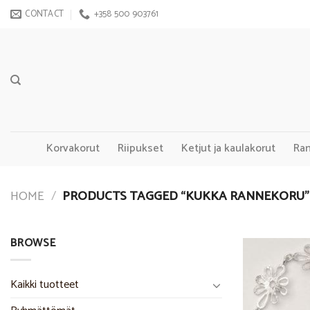
Skip
CONTACT
+358 500 903761
to
content
Korvakorut
Riipukset
Ketjut ja kaulakorut
Ra
HOME
/
PRODUCTS TAGGED “KUKKA RANNEKORU”
BROWSE
Kaikki tuotteet