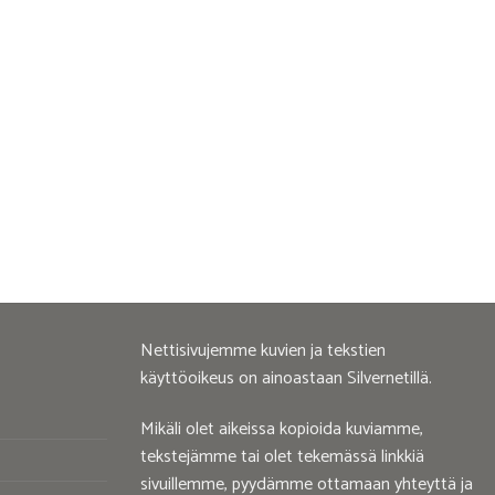
Nettisivujemme kuvien ja tekstien
käyttöoikeus on ainoastaan Silvernetillä.
Mikäli olet aikeissa kopioida kuviamme,
tekstejämme tai olet tekemässä linkkiä
sivuillemme, pyydämme ottamaan yhteyttä ja