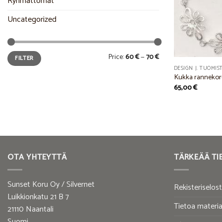
Ryhmättömät
Uncategorized
Min
Max
Price:
60 €
—
70 €
FILTER
price
price
DESIGN J. TUOMIS
Kukka rannekoru
65,00
€
OTA YHTEYTTÄ
TÄRKEÄÄ TI
Sunset Koru Oy / Silvernet
Rekisteriselos
Luikkionkatu 21 B 7
Tietoa materia
21110 Naantali
Suomi