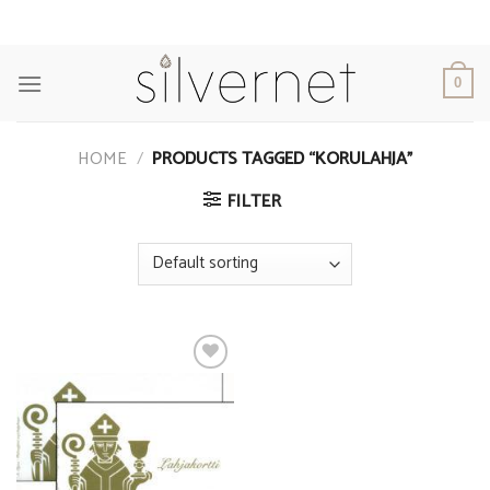
Skip
to
content
0
HOME
/
PRODUCTS TAGGED “KORULAHJA”
FILTER
Add to
Wishlist