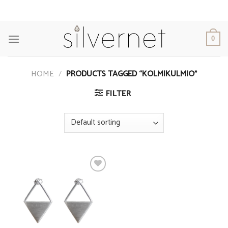
Skip
to
content
0
HOME
/
PRODUCTS TAGGED “KOLMIKULMIO”
FILTER
Add to
Wishlist