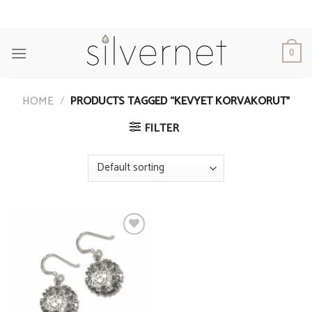
Skip
to
content
0
HOME
/
PRODUCTS TAGGED “KEVYET KORVAKORUT”
FILTER
Add to
Wishlist