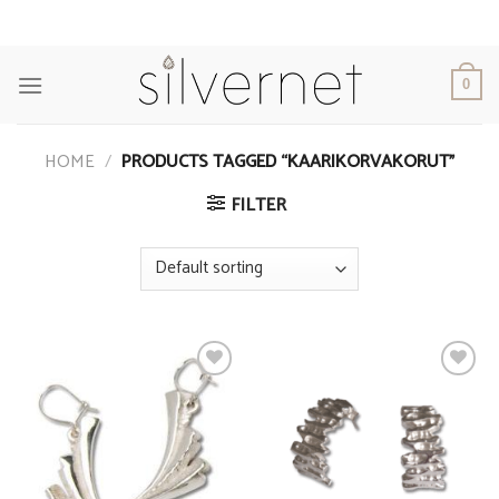
Skip
to
content
0
HOME
/
PRODUCTS TAGGED “KAARIKORVAKORUT”
FILTER
Add to
Add to
Wishlist
Wishlist