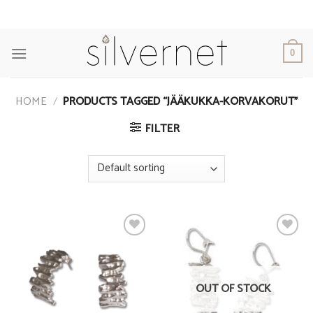
Skip
to
content
0
HOME
/
PRODUCTS TAGGED “JÄÄKUKKA-KORVAKORUT”
FILTER
Add to
Add to
Wishlist
Wishlist
OUT OF STOCK