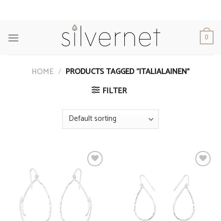
Skip
to
content
0
HOME
/
PRODUCTS TAGGED “ITALIALAINEN”
FILTER
Add to
Add to
Wishlist
Wishlist