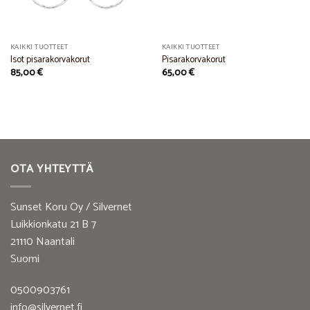
KAIKKI TUOTTEET
KAIKKI TUOTTEET
Isot pisarakorvakorut
Pisarakorvakorut
85,00
€
65,00
€
OTA YHTEYTTÄ
Sunset Koru Oy / Silvernet
Luikkionkatu 21 B 7
21110 Naantali
Suomi
0500903761
info@silvernet.fi