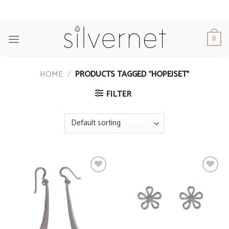
Skip
to
content
0
HOME
/
PRODUCTS TAGGED “HOPEISET”
FILTER
Add to
Add to
Wishlist
Wishlist