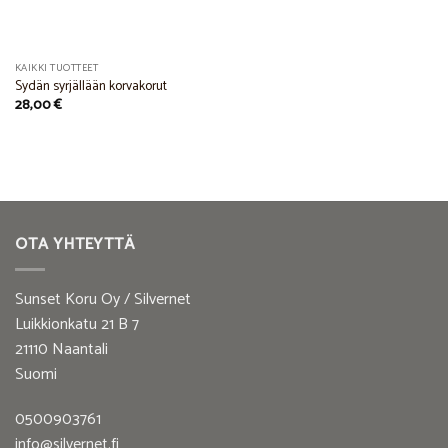
KAIKKI TUOTTEET
Sydän syrjällään korvakorut
28,00
€
OTA YHTEYTTÄ
Sunset Koru Oy / Silvernet
Luikkionkatu 21 B 7
21110 Naantali
Suomi
0500903761
info@silvernet.fi