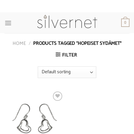
Skip
to
content
0
HOME
/
PRODUCTS TAGGED “HOPEISET SYDÄMET”
FILTER
Add to
Wishlist