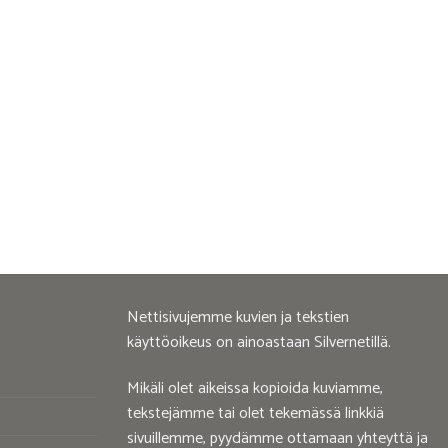
Nettisivujemme kuvien ja tekstien
käyttöoikeus on ainoastaan Silvernetillä.
Mikäli olet aikeissa kopioida kuviamme,
tekstejämme tai olet tekemässä linkkiä
sivuillemme, pyydämme ottamaan yhteyttä ja