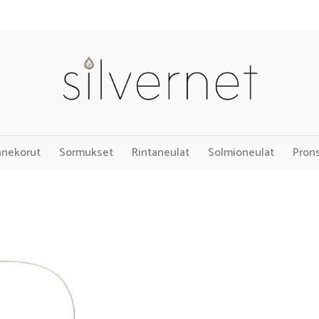
nnekorut
Sormukset
Rintaneulat
Solmioneulat
Pron
Add to
Wishlist