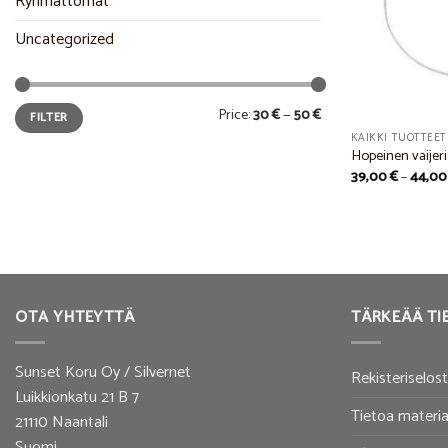
Ryhmättömät
Uncategorized
Min
Max
Price:
30 €
—
50 €
FILTER
price
price
KAIKKI TUOTTEET
Hopeinen vaijeri
39,00
€
–
44,0
OTA YHTEYTTÄ
TÄRKEÄÄ TI
Sunset Koru Oy / Silvernet
Rekisteriselos
Luikkionkatu 21 B 7
Tietoa materia
21110 Naantali
Suomi