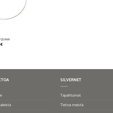
 1,5 mm
Price
0
€
range:
39,00 €
through
44,00 €
ETOA
SILVERNET
te
Tapahtumat
aleista
Tietoa meistä