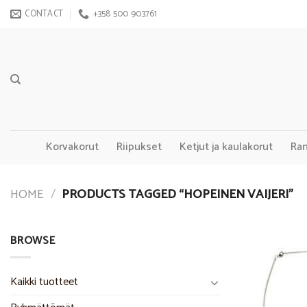
Skip
CONTACT
+358 500 903761
to
content
Korvakorut
Riipukset
Ketjut ja kaulakorut
Ra
HOME
/
PRODUCTS TAGGED “HOPEINEN VAIJERI”
BROWSE
Kaikki tuotteet