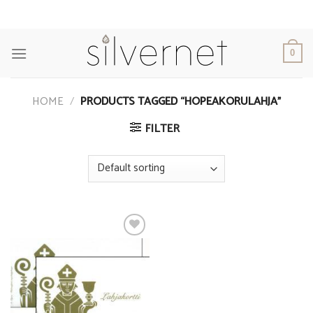
Skip
to
content
0
HOME
/
PRODUCTS TAGGED “HOPEAKORULAHJA”
FILTER
Add to
Wishlist