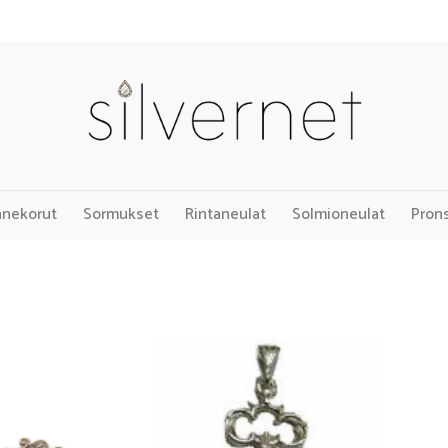
nnekorut
Sormukset
Rintaneulat
Solmioneulat
Pron
Add to
Add to
Wishlist
Wishlist