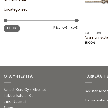
Ryhmättömät
Uncategorized
Min
Max
Price:
10 €
—
40 €
FILTER
price
price
KAIKKI TUOTTEET
Avain ranneketj
15,00
€
OTA YHTEYTTÄ
TÄRKEÄÄ TI
Sunset Koru Oy / Silvernet
Rekisteriselos
Luikkionkatu 21 B 7
Tietoa materia
21110 Naantali
Suomi