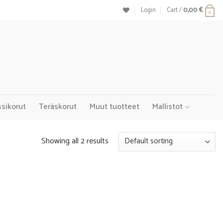
Login
Cart /
0,00
€
0
ssikorut
Teräskorut
Muut tuotteet
Mallistot
Showing all 2 results