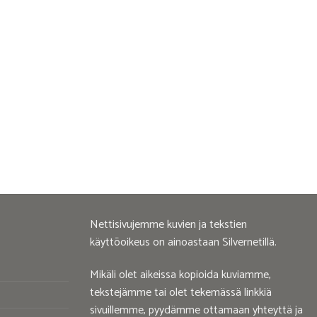
Nettisivujemme kuvien ja tekstien
käyttöoikeus on ainoastaan Silvernetillä.
Mikäli olet aikeissa kopioida kuviamme,
tekstejämme tai olet tekemässä linkkiä
sivuillemme, pyydämme ottamaan yhteyttä ja