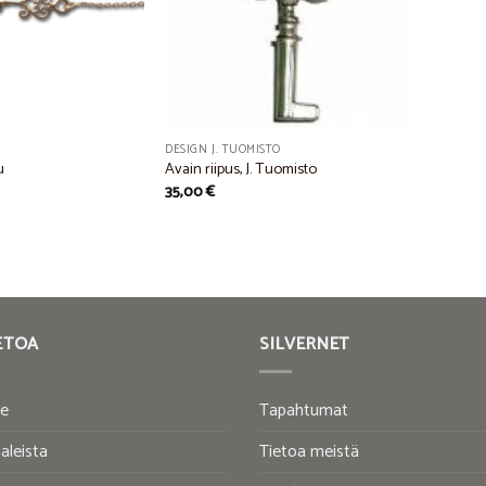
DESIGN J. TUOMISTO
u
Avain riipus, J. Tuomisto
35,00
€
ETOA
SILVERNET
te
Tapahtumat
aleista
Tietoa meistä