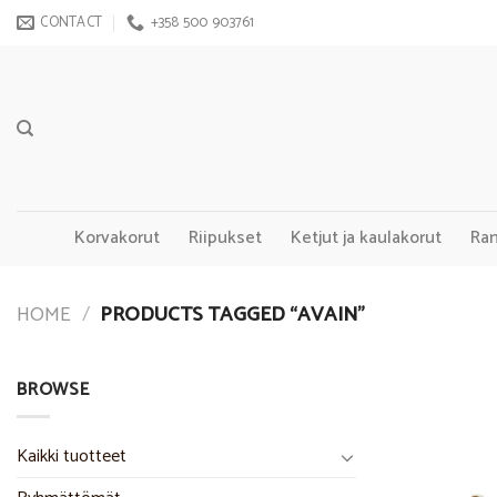
Skip
CONTACT
+358 500 903761
to
content
Korvakorut
Riipukset
Ketjut ja kaulakorut
Ra
HOME
/
PRODUCTS TAGGED “AVAIN”
BROWSE
Kaikki tuotteet