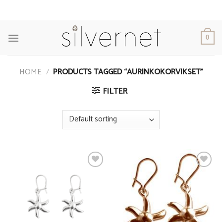
Skip
to
content
0
HOME
/
PRODUCTS TAGGED “AURINKOKORVIKSET”
FILTER
Add to
Add to
Wishlist
Wishlist