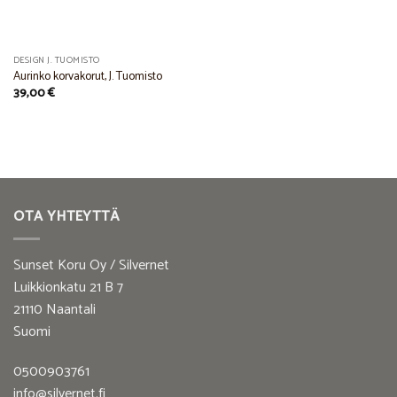
DESIGN J. TUOMISTO
Aurinko korvakorut, J. Tuomisto
39,00
€
OTA YHTEYTTÄ
Sunset Koru Oy / Silvernet
Luikkionkatu 21 B 7
21110 Naantali
Suomi
0500903761
info@silvernet.fi