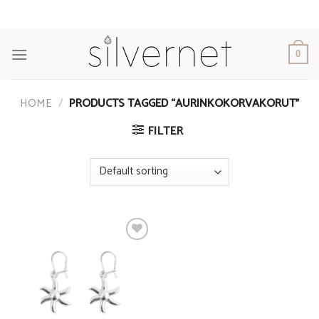
Skip
to
content
0
HOME
/
PRODUCTS TAGGED “AURINKOKORVAKORUT”
FILTER
Add to
Wishlist